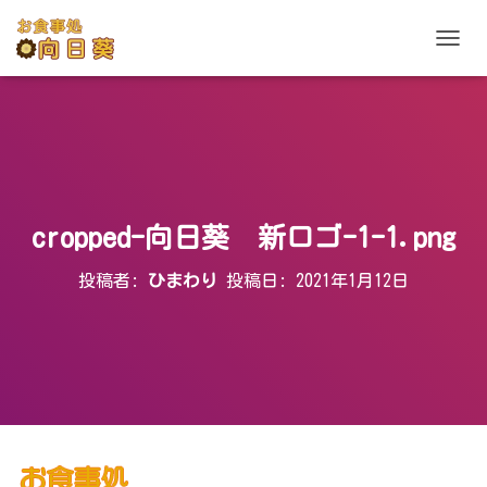
ナ
ビ
ゲ
ー
シ
ョ
ン
を
切
cropped-向日葵 新ロゴ-1-1.png
り
替
投稿者:
ひまわり
投稿日:
2021年1月12日
え