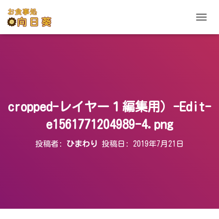
ナ
ビ
ゲ
ー
シ
ョ
ン
を
切
cropped-レイヤー１編集用）-Edit-
り
替
e1561771204989-4.png
え
投稿者:
ひまわり
投稿日:
2019年7月21日