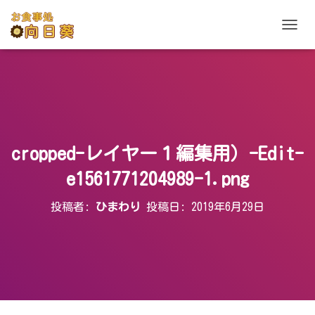
ナ
ビ
ゲ
ー
シ
ョ
ン
を
切
cropped-レイヤー１編集用）-Edit-
り
替
e1561771204989-1.png
え
投稿者:
ひまわり
投稿日:
2019年6月29日