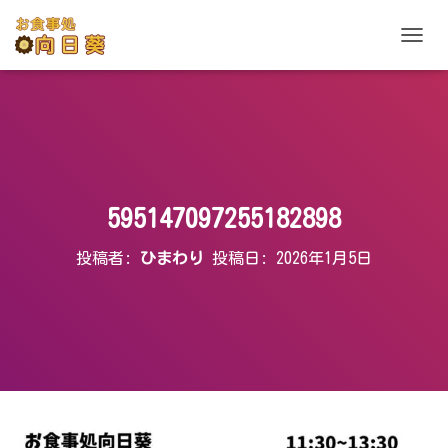
ナ
ビ
ゲ
ー
シ
ョ
ン
を
切
595147097255182898
り
替
投稿者:
ひまわり
投稿日:
2026年1月5日
え