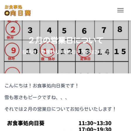
ナビゲ
２月の営業日について
投稿者:
ひまわり
投稿日:
2025年2月1日
こんにちは！お食事処向日葵です！
雪も寒さもピークですね、、、
それでは２月の営業日についてお知らせいたします！