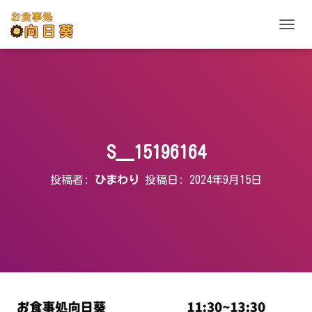
ナ
ビ
ゲ
ー
シ
ョ
ン
を
切
S__15196164
り
替
投稿者:
ひまわり
投稿日:
2024年9月15日
え