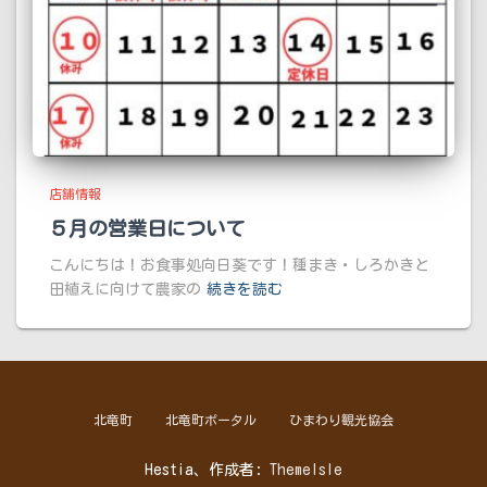
店舗情報
５月の営業日について
こんにちは！お食事処向日葵です！種まき・しろかきと
田植えに向けて農家の
続きを読む
北竜町
北竜町ポータル
ひまわり観光協会
Hestia、作成者:
ThemeIsle