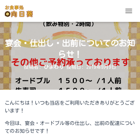
ナビゲ
宴会・仕出し・出前についてのお知
らせ！
投稿者:
ひまわり
投稿日:
2019年9月9日
こんにちは！いつも当店をご利用いただきありがとうござ
います！
今回は、宴会・オードブル等の仕出し、出前の配達につい
てのお知らせです！